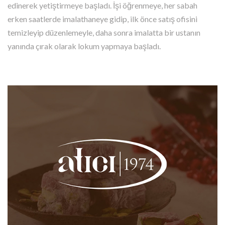
edinerek yetiştirmeye başladı. İşi öğrenmeye, her sabah
erken saatlerde imalathaneye gidip, ilk önce satış ofisini
temizleyip düzenlemeyle, daha sonra imalatta bir ustanın
yanında çırak olarak lokum yapmaya başladı.