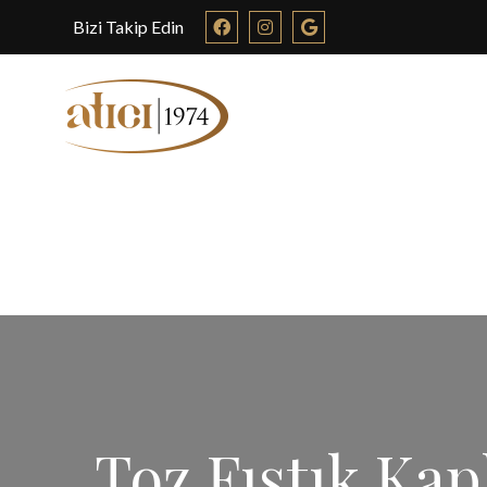
Bizi Takip Edin
Toz Fıstık Kap