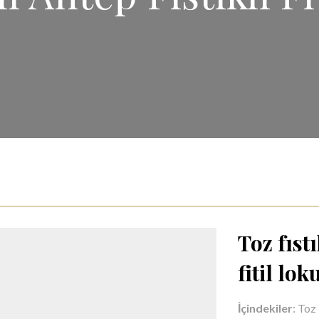
Toz fıst
fitil lo
İçindekiler
: Toz