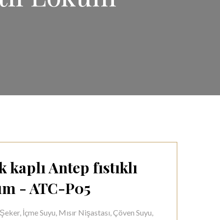
ık kaplı Antep fıstıklı
kum - ATC-P05
 Şeker, İçme Suyu, Mısır Nişastası, Çöven Suyu,