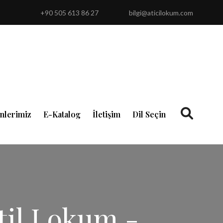
+90 505 613 86 27
bilgi@aticilokum.com
nlerimiz
E-Katalog
İletişim
Dil Seçin
itil Lokum -