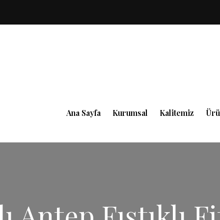
Ana Sayfa
Kurumsal
Kalitemiz
Ürü
lı Antep Fıstıklı F