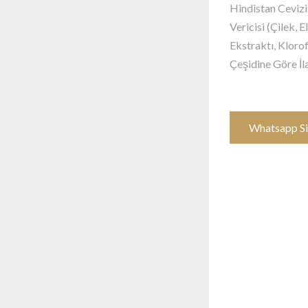
Hindistan Cevizi,
Vericisi (Çilek, 
Ekstraktı, Kloro
Çeşidine Göre İl
Whatsapp Si