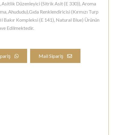
 Asitlik Düzenleyici (Sitrik Asit (E 330)), Aroma
Elma, Ahududu),Gıda Renklendiricisi (Kırmızı Turp
fil Bakır Kompleksi (E 141), Natural Blue) Ürünün
ave Edilmektedir.
pariş
Mail Sipariş